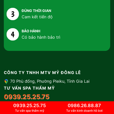
ĐÚNG THỜI GIAN
Cam kết tiến độ
BẢO HÀNH
Có bảo hành bảo trì
CÔNG TY TNHH MTV MỶ ĐÔNG LÊ
70 Phù đổng, Phường Pleiku, Tỉnh Gia Lai
TƯ VẤN SPA THẨM MỸ
0939.25.25.75
0939.25.25.75
0986.26.88.87
TƯ VẤN KINH DOANH HỒ BƠI
Tư vấn spa thẩm mỹ
Tư vấn kinh doanh hồ bơi