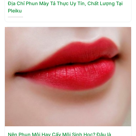
Địa Chỉ Phun Mày Tả Thực Uy Tín, Chất Lượng Tại
Pleiku
Nên Phun Môi Hay Cấy Môi Sinh Học? Đâu là