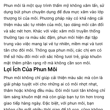
Phun môi là một quy trình thẩm mỹ không xâm lấn, sử
dụng bút phun chuyên dụng để đưa mực xăm vào lớp
thượng bì của môi. Phương pháp này có khả năng cải
thiện màu sắc tự nhiên của môi, tạo dáng môi cân đối
và sắc nét hơn. Khác với việc xăm môi truyền thống
thường tạo ra màu sắc đậm, phun môi hiện đại tập
trung vào việc mang lại vẻ tự nhiên, mềm mại và tươi
tắn cho đôi môi. Thông qua phun môi, các chị em có
thể sở hữu đôi môi với sắc hồng tươi trẻ, giúp khuôn
mặt thêm phần rạng rỡ mà không cần son môi.
Lợi Ích Của Phun Môi
Phun môi không chỉ giúp cải thiện màu sắc mà còn là
giải pháp tuyệt vời cho những ai có môi nhợt nhạt,
thâm hoặc không đều màu. Đôi môi tươi tắn không chỉ
làm sáng khuôn mặt mà còn giúp bạn tự tin hơn trong
giao tiếp hàng ngày. Đặc biệt, với phun môi, bạn
không cần mất nhiều thời gian để tô son, cũng không