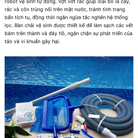
robot vệ sinh tự động. Vợt vớt rác giúp loại bỏ lá cây,
rác và côn trùng nổi trên mặt nước, tránh tình trạng
bẩn tích tụ, đồng thời ngăn ngừa tắc nghẽn hệ thống
lọc. Bàn chải vệ sinh được thiết kế để làm sạch các vết
bám trên thành và đáy hồ, ngăn chặn sự phát triển của
tảo và vi khuẩn gây hại.