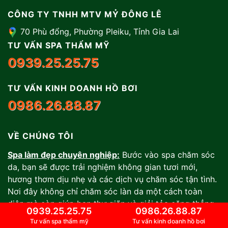
CÔNG TY TNHH MTV MỶ ĐÔNG LÊ
70 Phù đổng, Phường Pleiku, Tỉnh Gia Lai
TƯ VẤN SPA THẨM MỸ
0939.25.25.75
TƯ VẤN KINH DOANH HỒ BƠI
0986.26.88.87
VỀ CHÚNG TÔI
Spa làm đẹp chuyên nghiệp:
Bước vào spa chăm sóc
da, bạn sẽ được trải nghiệm không gian tươi mới,
hương thơm dịu nhẹ và các dịch vụ chăm sóc tận tình.
Nơi đây không chỉ chăm sóc làn da một cách toàn
diện mà còn giúp bạn thư giãn và giải tỏa căng thẳng.
0939.25.25.75
0986.26.88.87
Thiết kế thi công hồ bơi:
Chúng tôi cung cấp các giải
Tư vấn spa thẩm mỹ
Tư vấn kinh doanh hồ bơi