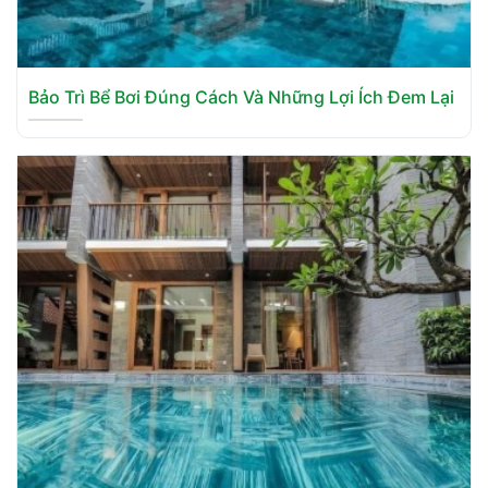
Bảo Trì Bể Bơi Đúng Cách Và Những Lợi Ích Đem Lại